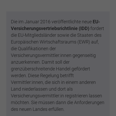
Einstellungen. Unter anderem eine zufällig
generierte ID, für die historische
Zweck
Laufzeit
2 Jahre
Speicherung Ihrer vorgenommen
Einstellungen, falls der Webseiten-Betreiber
Sammelt Daten dazu, wie oft ein Benutzer
Die im Januar 2016 veröffentlichte neue
EU-
dies eingestellt hat.
eine Website besucht hat, sowie Daten für
Versicherungsvertriebsrichtlinie (IDD)
fordert
Zweck
den ersten und letzten Besuch. Von Google
die EU-Mitgliedsländer sowie die Staaten des
Analytics verwendet.
Name
fe_typo3_user
Europäischen Wirtschaftsraums (EWR) auf,
die Qualifikationen der
Anbieter
BWV Ostwestfalen-Lippe
Versicherungsvermittler:innen gegenseitig
Name
_gid
anzuerkennen. Damit soll der
Laufzeit
Sitzungsende
Anbieter
Google Analytics
grenzüberschreitende Handel gefördert
werden. Diese Regelung betrifft
Speicherung der Benutzer-ID bei
Zweck
Laufzeit
1 Tag
Vermittler:innen, die sich in einem anderen
Anmeldung über den Webseiten-Login .
Land niederlassen und dort als
Registriert eine eindeutige ID, die verwendet
Versicherungsvermittler:in registrieren lassen
Zweck
wird, um statistische Daten dazu, wie der
möchten. Sie müssen dann die Anforderungen
Besucher die Website nutzt, zu generieren.
des neuen Landes erfüllen.