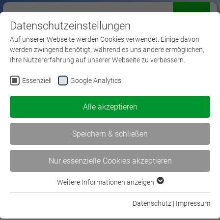
Datenschutzeinstellungen
Menü
Auf unserer Webseite werden Cookies verwendet. Einige davon
werden zwingend benötigt, während es uns andere ermöglichen,
Ihre Nutzererfahrung auf unserer Webseite zu verbessern.
Essenziell
Google Analytics
Europäische
Alle akzeptieren
Anerkennungsverfahren
Speichern & schließen
Nur essenzielle Cookies akzeptieren
Weitere Informationen anzeigen
Essenziell
Essenzielle Cookies werden für grundlegende Funktionen der
Datenschutz
|
Impressum
Anerkennungsverfahren für
Webseite benötigt. Dadurch ist gewährleistet, dass die